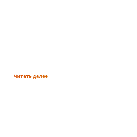
...
Многие люди относятся к храпу, как к обычному
ночному...
Читать далее